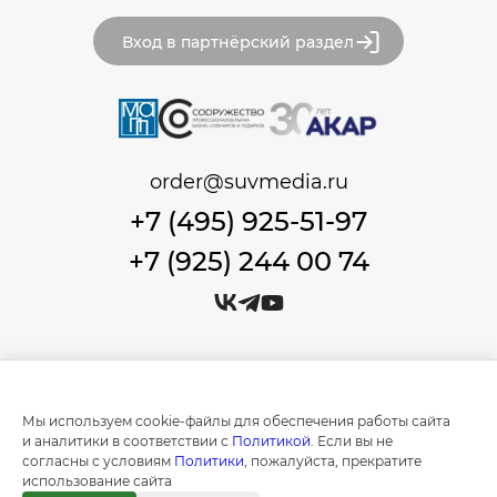
Вход в партнёрский раздел
order@suvmedia.ru
+7 (495) 925-51-97
+7 (925) 244 00 74
© Сувенир Медиа, 1999-2026 Все права защищены.
Политика обработки персональных данных
Мы используем cookie-файлы для обеспечения работы сайта
Создание и продвижение сайтов в
и аналитики в соответствии с
Политикой
. Если вы не
Москве "IT Expert Group"
согласны с условиям
Политики
, пожалуйста, прекратите
использование сайта
Информация на сайте носит ознакомительный