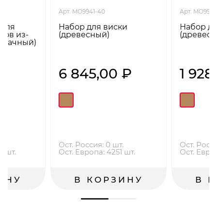
Арт. MO9941-40
Арт. MO994
 для
Набор для виски
Набор дл
ков из-
(древесный)
(древесн
озрачный)
₽
6 845,00 ₽
1 928
.
Ост. Россия: 0 шт.
Ост. Росси
5 шт.
Ост. Европа: 4251 шт.
Ост. Евро
ИНУ
В КОРЗИНУ
В 