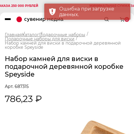
А 250 000 РУБЛЕЙ
МИНИМАЛЬНАЯ СУММА ЗАКАЗ
Ошибка при загрузке
данных.
0
Главная
Каталог
Подарочные наборы
Подарочные наборы для виски
Набор камней для виски в подарочной деревянной
коробке Speyside
Набор камней для виски в
подарочной деревянной коробке
Speyside
Арт. 687315
786,23 ₽