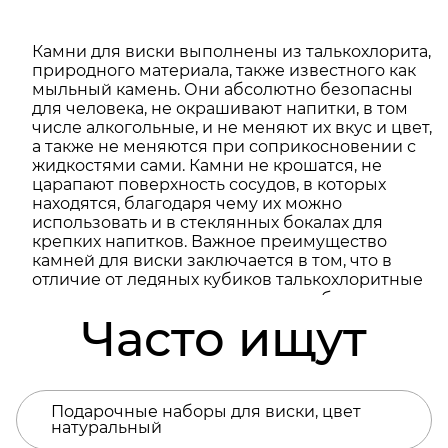
Камни для виски выполнены из талькохлорита,
природного материала, также известного как
мыльный камень. Они абсолютно безопасны
для человека, не окрашивают напитки, в том
числе алкогольные, и не меняют их вкус и цвет,
а также не меняются при соприкосновении с
жидкостями сами. Камни не крошатся, не
царапают поверхность сосудов, в которых
находятся, благодаря чему их можно
использовать и в стеклянных бокалах для
крепких напитков. Важное преимущество
камней для виски заключается в том, что в
отличие от ледяных кубиков талькохлоритные
не тают в напитке, а значит, не разбавляют
алкоголь, лишь непосредственно охлаждая его.
Часто ищут
Перед использованием кубики нужно
положить в морозильную камеру на несколько
часов, а затем поместить в бокал для виски.
Готово! Подарочная коробка из бука не только
Подарочные наборы для виски, цвет
позволит преподнести набор должным
натуральный
образом, но и поможет обладателю в