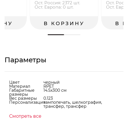
.
Ост. Россия: 2372 шт.
Ост. Росси
.
Ост. Европа: 0 шт.
Ост. Европ
ИНУ
В КОРЗИНУ
В 
Параметры
Цвет
черный
Материал
RPET
Габаритные
14.5x300 см
размеры
Вес размеры
0.123
Персонализация
тампопечать, шелкография,
трансфер, трансфер
Смотреть все