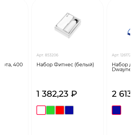
Арт. 853206
Арт. 1261720
орта, 400
Набор Фитнес (белый)
Набор д
Dwayne (
1 382,23 ₽
2 613