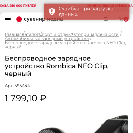
 250 000 РУБЛЕЙ
МИНИМАЛЬНАЯ СУММА ЗАКАЗА
Ошибка при загрузке
данных.
0
Главная
Каталог
Спорт и отдых
Автопринадлежности
Автомобильные зарядные устройства
Беспроводное зарядное устройство Rombica NEO Clip,
черный
Беспроводное зарядное
устройство Rombica NEO Clip,
черный
Арт. 595444
1 799,10 ₽