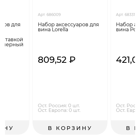
Арт. 686009
Арт. 683317
аров для
Набор аксессуаров для
Набор ак
вина Lorella
вина Ро
м
дставкой
ы, черный
₽
809,52 ₽
421,0
.
Ост. Россия: 0 шт.
Ост. Росси
.
Ост. Европа: 0 шт.
Ост. Европ
ИНУ
В КОРЗИНУ
В 