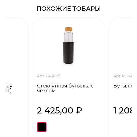
ПОХОЖИЕ ТОВАРЫ
Арт. P436.291
Арт. MO749
янная
Стеклянная бутылка с
Бутылка 
флот)
чехлом
₽
2 425,00 ₽
1 208