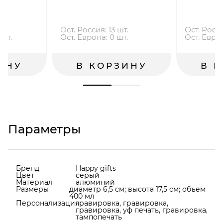
.
Ост. Россия: 13 шт.
Ост. Росси
 шт.
Ост. Европа: 0 шт.
Ост. Европ
ИНУ
В КОРЗИНУ
В 
Параметры
Бренд
Happy gifts
Цвет
серый
Материал
алюминий
Размеры
диаметр 6,5 см; высота 17,5 см; объем
400 мл
Персонализация
гравировка, гравировка,
гравировка, уф печать, гравировка,
тампопечать