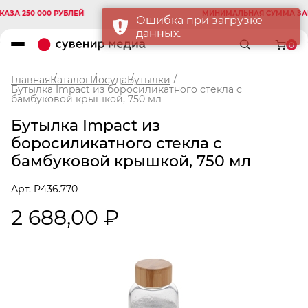
А 250 000 РУБЛЕЙ
МИНИМАЛЬНАЯ СУММА ЗАКАЗ
Ошибка при загрузке
данных.
0
Главная
Каталог
Посуда
Бутылки
Бутылка Impact из боросиликатного стекла с
бамбуковой крышкой, 750 мл
Бутылка Impact из
боросиликатного стекла с
бамбуковой крышкой, 750 мл
Арт. P436.770
2 688,00 ₽