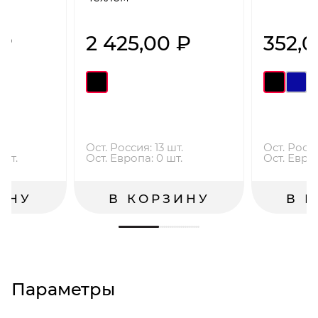
 ₽
2 425,00 ₽
352,0
.
Ост. Россия: 13 шт.
Ост. Росси
 шт.
Ост. Европа: 0 шт.
Ост. Евро
ИНУ
В КОРЗИНУ
В 
Параметры