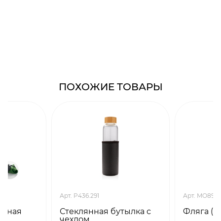
ПОХОЖИЕ ТОВАРЫ
Арт. P436.291
Арт. MO893
ивная
Стеклянная бутылка с
Фляга (ч
й)
чехлом