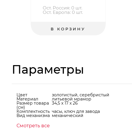
Ост. Россия: 0 шт.
Ост. Европа: 0 шт.
В КОРЗИНУ
Параметры
Цвет
золотистый, серебристый
Материал
литьевой мрамор
Размер товара
34,5 х 17 х 26
(см)
Комплектность
часы, ключ для завода
Вид механизма
механический
Смотреть все