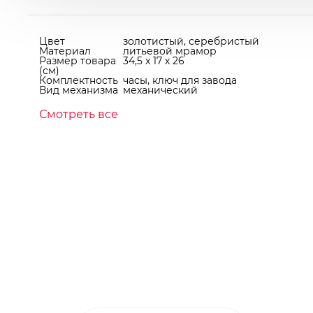
Цвет
золотистый, серебристый
Материал
литьевой мрамор
Размер товара
34,5 х 17 х 26
(см)
Комплектность
часы, ключ для завода
Вид механизма
механический
Смотреть все