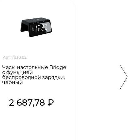
Арт. 7030.02
Арт. 701
Часы настольные Bridge
Часы 
с функцией
Boxxu
беспроводной зарядки,
черн
черный
2 687,78 ₽
2 