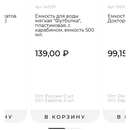
Арт. 345297
Арт. 108503
роматов
Емкость для воды
Емкость 
ый)
мягкая "Футболка",
Доктор, 
пластиковая, с
карабином, емкость 500
мл.
₽
139,00 ₽
99,15
шт.
Ост. Россия: 0 шт.
Ост. Росси
.
Ост. Европа: 0 шт.
Ост. Европ
ИНУ
В КОРЗИНУ
В 