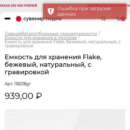
А 250 000 РУБЛЕЙ
МИНИМАЛЬНАЯ СУММА ЗАКАЗ
Ошибка при загрузке
данных.
0
Главная
Каталог
Кухонные принадлежности
Емкости для хранения и приправ
Eмкость для хранения Flake, бежевый, натуральный, с
гравировкой
Eмкость для хранения Flake,
бежевый, натуральный, с
гравировкой
Арт. 118218gr
939,00 ₽