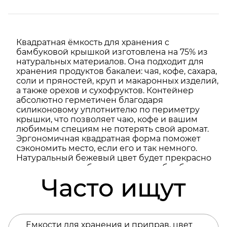
Квадратная ёмкость для хранения с
бамбуковой крышкой изготовлена на 75% из
натуральных материалов. Она подходит для
хранения продуктов бакалеи: чая, кофе, сахара,
соли и пряностей, круп и макаронных изделий,
а также орехов и сухофруктов. Контейнер
абсолютно герметичен благодаря
силиконовому уплотнителю по периметру
крышки, что позволяет чаю, кофе и вашим
любимым специям не потерять свой аромат.
Эргономичная квадратная форма поможет
сэкономить место, если его и так немного.
Натуральный бежевый цвет будет прекрасно
смотреться в любом интерьере, а бамбуковая
крышка создаст дополнительный уют. С этой и
Часто ищут
другими баночками из коллекции Bamboo
collection вы сможете не только удобно, но и
очень стильно организовать пространство на
кухне. - Экологичные материалы, крышка из
Емкости для хранения и приправ, цвет
бамбука - Герметичность - Эргономичная