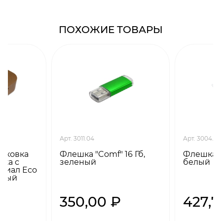
ПОХОЖИЕ ТОВАРЫ
Арт. 3011.04
Арт. 3004.01
паковка
Флешка "Comf" 16 Гб,
Флешка "C
ка с
зеленый
белый
ериал Eco
невый
350,00 ₽
427,7