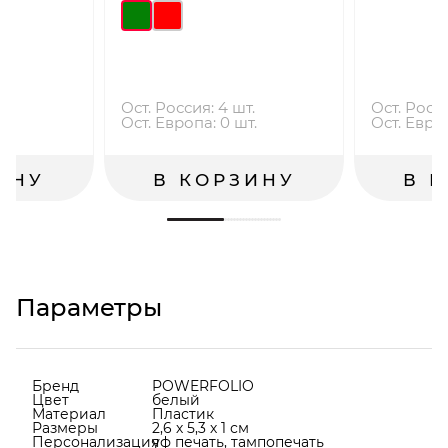
.
Ост. Россия: 4 шт.
Ост. Росси
.
Ост. Европа: 0 шт.
Ост. Европ
ИНУ
В КОРЗИНУ
В 
Параметры
Бренд
POWERFOLIO
Цвет
белый
Материал
Пластик
Размеры
2,6 х 5,3 х 1 см
Персонализация
уф печать, тампопечать