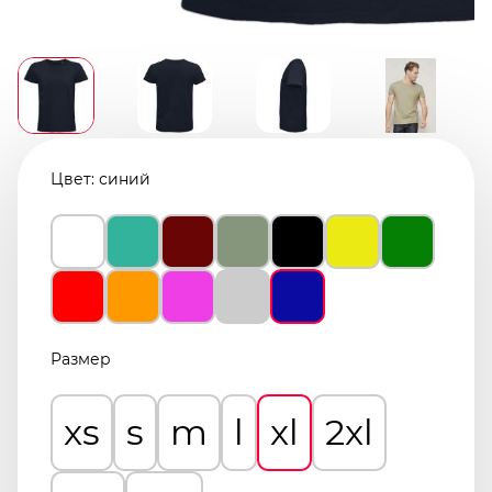
Цвет:
синий
Размер
xs
s
m
l
xl
2xl