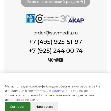
Вход в партнёрский раздел
order@suvmedia.ru
+7 (495) 925-51-97
+7 (925) 244 00 74
© Сувенир Медиа, 1999-2026 Все права защищены.
Политика обработки персональных данных
Мы используем cookie-файлы для обеспечения работы сайта
Создание и продвижение сайтов в
и аналитики в соответствии с
Политикой
. Если вы не
Москве "IT Expert Group"
согласны с условиям
Политики
, пожалуйста, прекратите
использование сайта
Информация на сайте носит ознакомительный
характер и не является публичной офертой, как
Согласен
Настроить
это определено положениями статьи 437