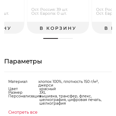
Ост. Россия: 39 шт.
Ост. Росси
2 шт.
Ост. Европа: 0 шт.
Ост. Европ
ИНУ
В КОРЗИНУ
В 
Параметры
Материал
хлопок 100%, плотность 150 г/м²,
джерси
Цвет
красный
Размер
3XL
Персонализация
вышивка, трансфер, флекс,
шелкография, цифровая печать,
шелкография
Смотреть все