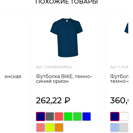
ПОХОЖИЕ ТОВАРЫ
Арт. CAVABASMR24
Арт. CAVA
 женская
Футболка BIKE, темно-
Футболка
синий орион
темно-с
262,22 ₽
360,