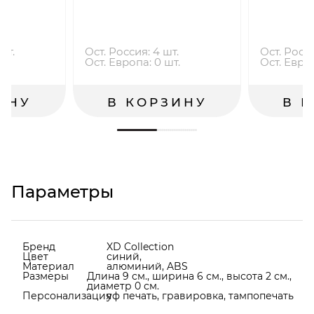
шт.
Ост. Россия: 4 шт.
Ост. Росси
.
Ост. Европа: 0 шт.
Ост. Европ
ИНУ
В КОРЗИНУ
В 
Параметры
Бренд
XD Collection
Цвет
синий,
Материал
алюминий, ABS
Размеры
Длина 9 см., ширина 6 см., высота 2 см.,
диаметр 0 см.
Персонализация
уф печать, гравировка, тампопечать