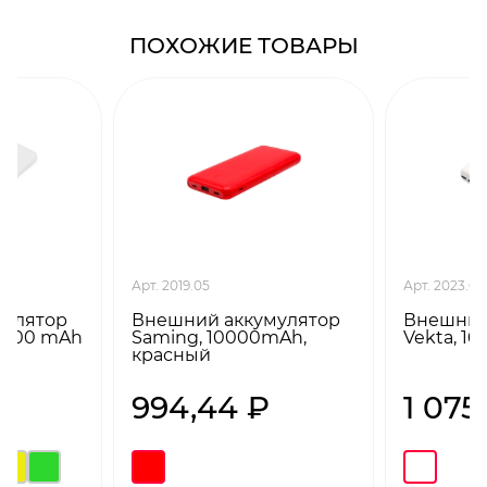
ПОХОЖИЕ ТОВАРЫ
Арт. 2019.05
Арт. 2023.01
мулятор
Внешний аккумулятор
Внешний
 5000 mAh
Saming, 10000mAh,
Vekta, 1
красный
₽
994,44 ₽
1 075