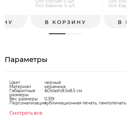
.
Ост. Россия: 0 шт.
Ост. Росси
.
Ост. Европа: 0 шт.
Ост. Европ
ИНУ
В КОРЗИНУ
В 
Параметры
Цвет
черный
Материал
керамика
Габаритные
&Oslash;8.5x8.5 см
размеры
Вес размеры
0.319
Персонализация
сублимационная печать, тампопечать
Смотреть все