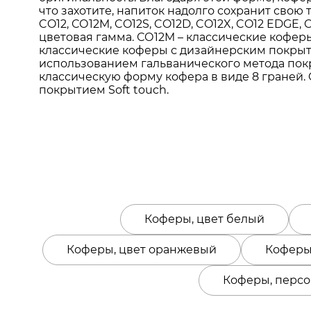
что захотите, напиток надолго сохранит сво
CO12, СО12M, CO12S, CO12D, CO12X, CO12 EDGE
цветовая гамма. СО12M – классические коферы
классические коферы с дизайнерским покрыти
использованием гальванического метода покр
классическую форму кофера в виде 8 граней. 
покрытием Soft touch.
Коферы, цвет белый
Коферы, цвет оранжевый
Коферы,
Коферы, персо