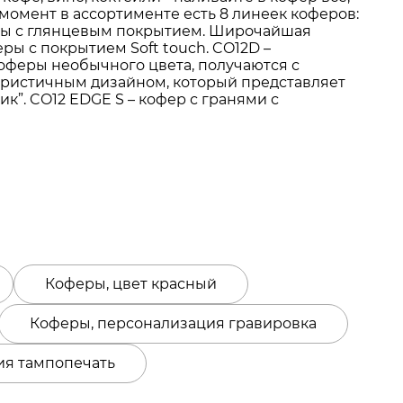
момент в ассортименте есть 8 линеек коферов:
оферы с глянцевым покрытием. Широчайшая
ры с покрытием Soft touch. CO12D –
коферы необычного цвета, получаются с
туристичным дизайном, который представляет
к”. CO12 EDGE S – кофер с гранями с
Коферы, цвет красный
Коферы, персонализация гравировка
ия тампопечать