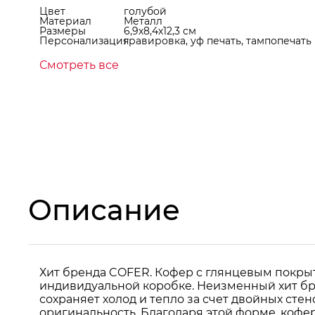
Цвет
голубой
Материал
Металл
Размеры
6,9х8,4х12,3 см
Персонализация
гравировка, уф печать, тампопечать
Смотреть все
Описание
Хит бренда COFER. Кофер с глянцевым покрыт
индивидуальной коробке. Неизменный хит бр
сохраняет холод и тепло за счет двойных ст
оригинальность. Благодаря этой форме, кофер 