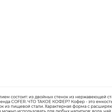
ием состоит: из двойных стенок из нержавеющей ст
енда COFER. ЧТО ТАКОЕ КОФЕР? Кофер - это емкость
енок из пищевой стали. Характерная форма с расши
можно использовать для любых напитков: вода, чай, к