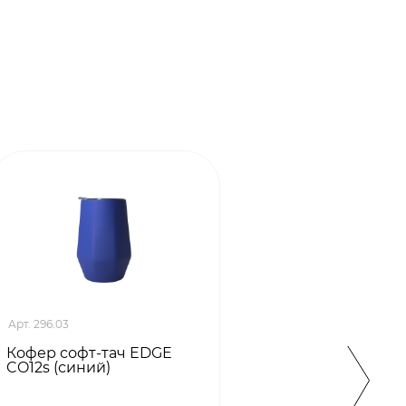
Арт. 296.03
Арт. 20
Кофер софт-тач EDGE
Кофер
CO12s (синий)
CO12x