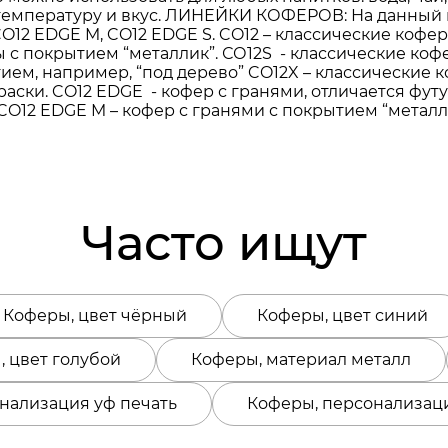
ю температуру и вкус. ЛИНЕЙКИ КОФЕРОВ: На данный 
, CO12 EDGE M, CO12 EDGE S. CO12 – классические к
 с покрытием “металлик”. СО12S - классические кофе
ем, например, “под дерево” CO12X – классические 
аски. CO12 EDGE - кофер с гранями, отличается фу
CO12 EDGE M – кофер с гранями с покрытием “металли
Часто ищут
Коферы, цвет чёрный
Коферы, цвет синий
 цвет голубой
Коферы, материал металл
нализация уф печать
Коферы, персонализац