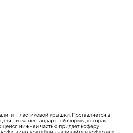
али и пластиковой крышки. Поставляется в
 для питья нестандартной формы, которая
ряющейся нижней частью придает коферу
офе, вино, коктейли - наливайте в кофер все,