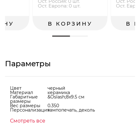
.
Ост. Россия: 0 шт.
Ост. Росси
.
Ост. Европа: 0 шт.
Ост. Европ
ИНУ
В КОРЗИНУ
В 
Параметры
Цвет
черный
Материал
керамика
Габаритные
&Oslash;8x9.5 см
размеры
Вес размеры
0.350
Персонализация
тампопечать, деколь
Смотреть все