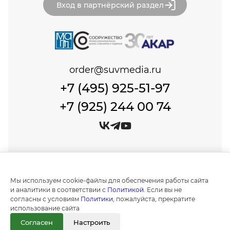
Вход в партнёрский раздел
order@suvmedia.ru
+7 (495) 925-51-97
+7 (925) 244 00 74
© Сувенир Медиа, 1999-2026 Все права защищены.
Политика обработки персональных данных
Мы используем cookie-файлы для обеспечения работы сайта
Создание и продвижение сайтов в
и аналитики в соответствии с
Политикой
. Если вы не
Москве "IT Expert Group"
согласны с условиям
Политики
, пожалуйста, прекратите
использование сайта
Информация на сайте носит ознакомительный
характер и не является публичной офертой, как
Согласен
Настроить