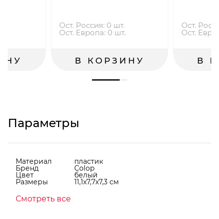
.
Ост. Россия: 0 шт.
Ост. Росси
.
Ост. Европа: 0 шт.
Ост. Европ
ИНУ
В КОРЗИНУ
В 
Параметры
Материал
пластик
Бренд
Colop
Цвет
белый
Размеры
11,1x7,7x7,3 см
Смотреть все