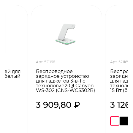
Арт. 521166
Арт. 521169
елей для
Беспроводное
Беспров
p, белый
зарядное устройство
зарядное
для гаджетов 3-в-1 с
для гадже
технологией QI Canyon
технолог
WS-302 (CNS-WCS302B)
15 Вт (бе
₽
3 909,80 ₽
3 126