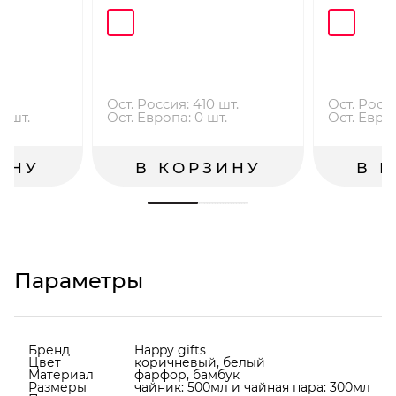
шт.
Ост. Россия: 410 шт.
Ост. Росси
0 шт.
Ост. Европа: 0 шт.
Ост. Европ
ИНУ
В КОРЗИНУ
В 
Параметры
Бренд
Happy gifts
Цвет
коричневый, белый
Материал
фарфор, бамбук
Размеры
чайник: 500мл и чайная пара: 300мл