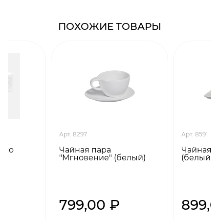
ПОХОЖИЕ ТОВАРЫ
Арт. 8297
Арт. 8591
erto
Чайная пара
Чайная п
"Мгновение" (белый)
(белый)
799,00 ₽
899,