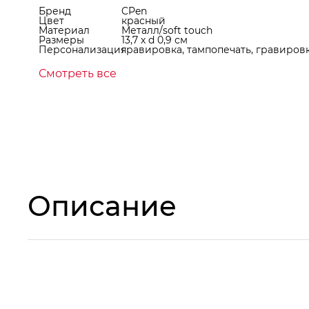
Бренд
CPen
Цвет
красный
Материал
Металл/soft touch
Размеры
13,7 х d 0,9 см
Персонализация
гравировка, тампопечать, гравиров
Смотреть все
Описание