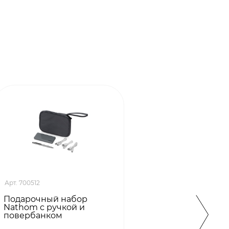
Арт. 700512
Арт. 2411
Подарочный набор
Подар
Nathom с ручкой и
Spark
повербанком
(ежед