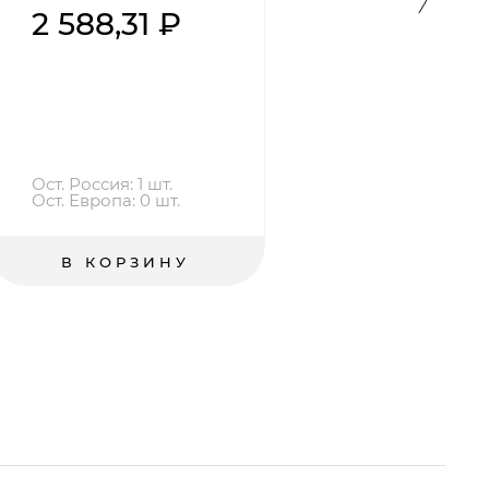
2 588,31 ₽
2
Ост. Россия: 1 шт.
Ост
Ост. Европа: 0 шт.
Ост
В КОРЗИНУ