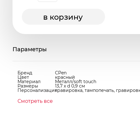
в корзину
Параметры
Бренд
CPen
Цвет
красный
Материал
Металл/soft touch
Размеры
13,7 х d 0,9 см
Персонализация
гравировка, тампопечать, гравиров
Смотреть все