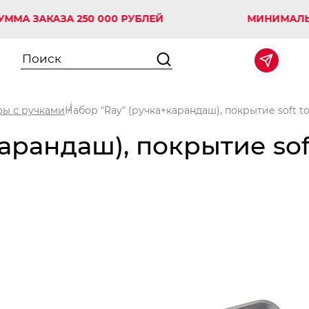
АКАЗА 250 000 РУБЛЕЙ
МИНИМАЛЬНАЯ С
ы с ручками
Набор "Ray" (ручка+карандаш), покрытие soft t
арандаш), покрытие sof