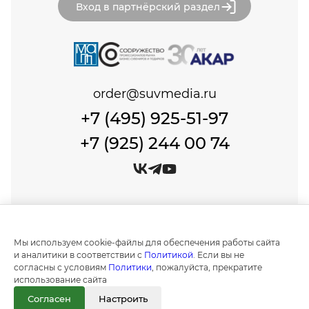
Вход в партнёрский раздел
order@suvmedia.ru
+7 (495) 925-51-97
+7 (925) 244 00 74
© Сувенир Медиа, 1999-2026 Все права защищены.
Политика обработки персональных данных
Мы используем cookie-файлы для обеспечения работы сайта
Создание и продвижение сайтов в
и аналитики в соответствии с
Политикой
. Если вы не
Москве "IT Expert Group"
согласны с условиям
Политики
, пожалуйста, прекратите
использование сайта
Информация на сайте носит ознакомительный
характер и не является публичной офертой, как
Согласен
Настроить