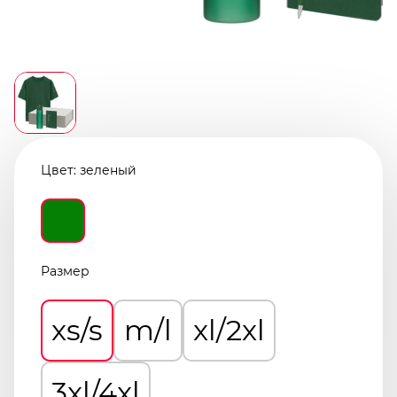
Цвет:
зеленый
Размер
xs/s
m/l
xl/2xl
3xl/4xl