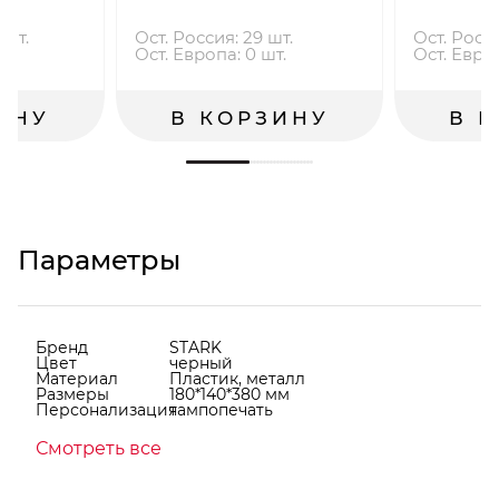
 шт.
Ост. Россия: 29 шт.
Ост. Росси
.
Ост. Европа: 0 шт.
Ост. Европ
ИНУ
В КОРЗИНУ
В 
Параметры
Бренд
STARK
Цвет
черный
Материал
Пластик, металл
Размеры
180*140*380 мм
Персонализация
тампопечать
Смотреть все