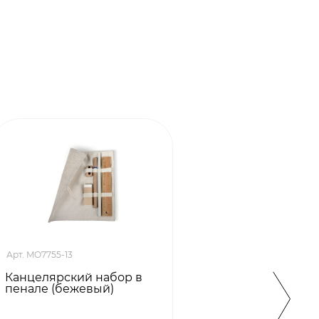
Арт. MO7755-13
Арт. MO
Канцелярский набор в
Канце
пенале (бежевый)
(белы