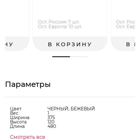
.
Ост. Россия: 7 шт.
Ост. Росси
.
Ост. Европа: 10 шт.
Ост. Европ
ИНУ
В КОРЗИНУ
В 
Параметры
Цвет
ЧЕРНЫЙ, БЕЖЕВЫЙ
Вес
1
Ширина
375
Высота
120
Длина
480
Смотреть все