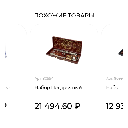
ПОХОЖИЕ ТОВАРЫ
Арт. 809941
Арт. 809942
абор
Набор Подарочный
Набор П
 ₽
21 494,60 ₽
12 93