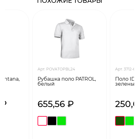
ПОХОЖИЕ ТОВАРЫ
Арт. POVATOPBL24
Арт. 3712-61S
antana,
Рубашка поло PATROL,
Поло ID.
S
белый
зеленый)
 ₽
655,56 ₽
250,