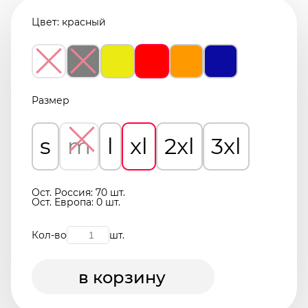
Цвет:
красный
Размер
s
m
l
xl
2xl
3xl
Ост. Россия: 70 шт.
Ост. Европа: 0 шт.
Кол-во
шт.
в корзину