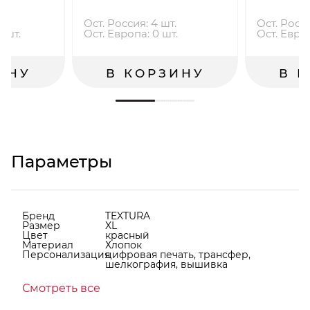
.
Ост. Россия: 4 шт.
Ост. Росси
 шт.
Ост. Европа: 0 шт.
Ост. Европ
ИНУ
В КОРЗИНУ
В 
Параметры
Бренд
TEXTURA
Размер
XL
Цвет
красный
Материал
Хлопок
Персонализация
цифровая печать, трансфер,
шелкография, вышивка
Смотреть все