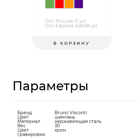
Ост. Россия: 0 шт.
Ост. Европа: 63458 шт.
В КОРЗИНУ
Параметры
Бренд
Bruno Visconti
Цвет
шампань
Материал
нержавеющая cталь
Вес
30
Цвет
хром
гравировки