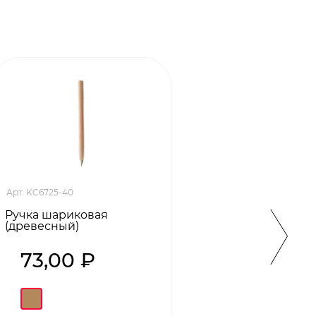
Арт. KC6725-40
Арт. M
Ручка шариковая
Ручка
(древесный)
(черн
73,00 ₽
15