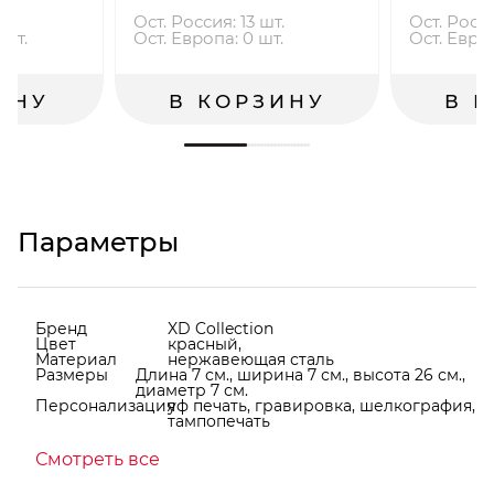
.
Ост. Россия: 13 шт.
Ост. Росси
 шт.
Ост. Европа: 0 шт.
Ост. Евро
ИНУ
В КОРЗИНУ
В 
Параметры
Бренд
XD Collection
Цвет
красный,
Материал
нержавеющая сталь
Размеры
Длина 7 см., ширина 7 см., высота 26 см.,
диаметр 7 см.
Персонализация
уф печать, гравировка, шелкография,
тампопечать
Смотреть все