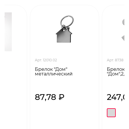
Арт. 12010.02
Арт. 8738
Брелок "Дом"
Брелок
металлический
"Дом",2,5
87,78 ₽
247,0