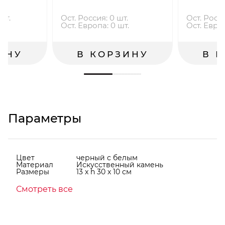
шт.
Ост. Россия: 0 шт.
Ост. Росси
.
Ост. Европа: 0 шт.
Ост. Европ
ИНУ
В КОРЗИНУ
В 
Параметры
Цвет
черный с белым
Материал
Искусственный камень
Размеры
13 x h 30 x 10 см
Смотреть все