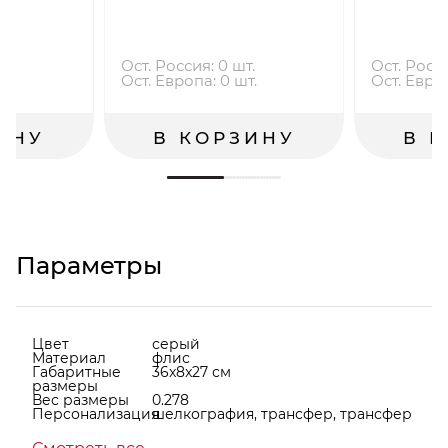
т.
Ост. Россия: 0 шт.
Ост. Росси
.
Ост. Европа: 0 шт.
Ост. Европ
ИНУ
В КОРЗИНУ
В 
Параметры
Цвет
серый
Материал
флис
Габаритные
36x8x27 см
размеры
Вес размеры
0.278
Персонализация
шелкография, трансфер, трансфер