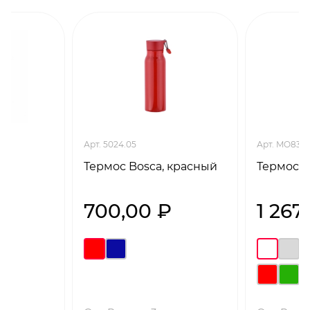
Арт. 5024.05
Арт. MO8314
c,
Термос Bosca, красный
Термос (
700,00 ₽
1 267