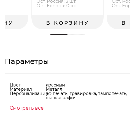
.
Ост. Россия: 3 шт.
Ост. Росс
.
Ост. Европа: 0 шт.
Ост. Евро
ИНУ
В КОРЗИНУ
В 
Параметры
Цвет
красный
Материал
Металл
Персонализация
уф печать, гравировка, тампопечать,
шелкография
Смотреть все