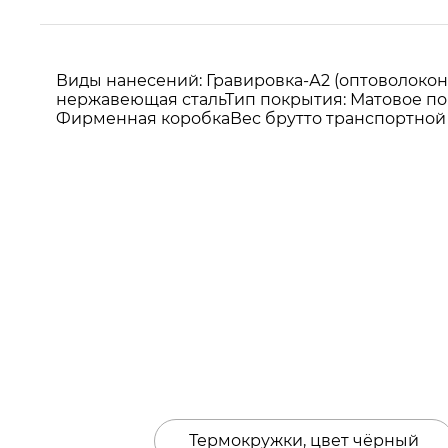
Виды нанесений: Гравировка-А2 (оптоволоконн
нержавеющая стальТип покрытия: Матовое поро
Фирменная коробкаВес брутто транспортной уп
Термокружки, цвет чёрный