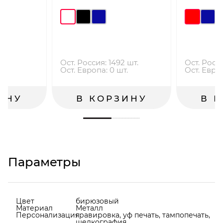
.
Ост. Россия: 1492 шт.
Ост. Росси
.
Ост. Европа: 0 шт.
Ост. Европ
ИНУ
В КОРЗИНУ
В 
Параметры
Цвет
бирюзовый
Материал
Металл
Персонализация
гравировка, уф печать, тампопечать,
шелкография