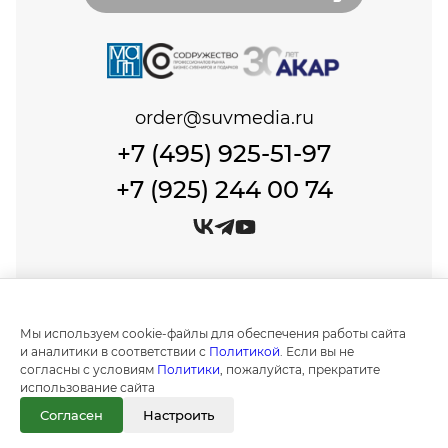
order@suvmedia.ru
+7 (495) 925-51-97
+7 (925) 244 00 74
© Сувенир Медиа, 1999-2026 Все права защищены.
Политика обработки персональных данных
Мы используем cookie-файлы для обеспечения работы сайта
Создание и продвижение сайтов в
и аналитики в соответствии с
Политикой
. Если вы не
Москве "IT Expert Group"
согласны с условиям
Политики
, пожалуйста, прекратите
использование сайта
Информация на сайте носит ознакомительный
характер и не является публичной офертой, как
Согласен
Настроить
это определено положениями статьи 437