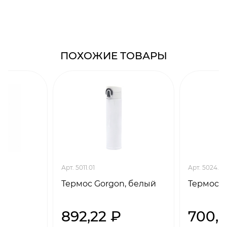
ПОХОЖИЕ ТОВАРЫ
Арт. 5011.01
Арт. 5024.05
c,
Термос Gorgon, белый
Термос B
892,22 ₽
700,