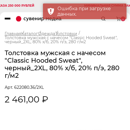
250 000 РУБЛЕЙ
МИНИМАЛЬНАЯ СУММА ЗАКАЗА 
Ошибка при загрузке
данных.
0
Главная
Каталог
Одежда
Толстовки
Толстовка мужская с начесом "Сlassic Hooded Sweat",
черный_2XL, 80% х/б, 20% п/э, 280 г/м2
Толстовка мужская с начесом
"Сlassic Hooded Sweat",
черный_2XL, 80% х/б, 20% п/э, 280
г/м2
Арт. 622080.36/2XL
2 461,00 ₽