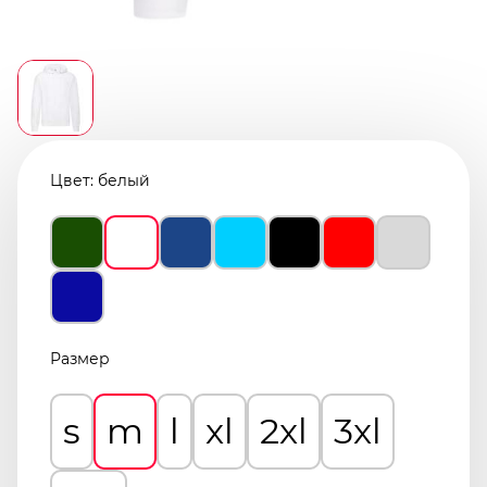
Цвет:
белый
Размер
s
m
l
xl
2xl
3xl