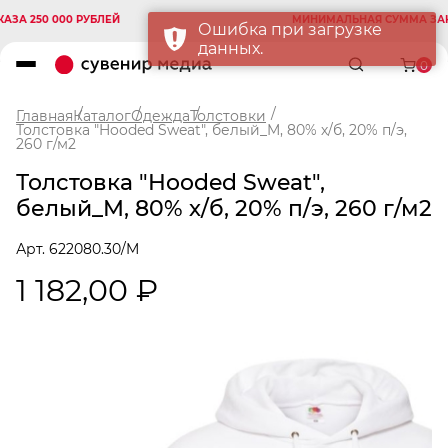
 250 000 РУБЛЕЙ
МИНИМАЛЬНАЯ СУММА ЗАКАЗА
Ошибка при загрузке
данных.
0
Главная
Каталог
Одежда
Толстовки
Толстовка "Hooded Sweat", белый_M, 80% х/б, 20% п/э,
260 г/м2
Толстовка "Hooded Sweat",
белый_M, 80% х/б, 20% п/э, 260 г/м2
Арт. 622080.30/M
1 182,00 ₽