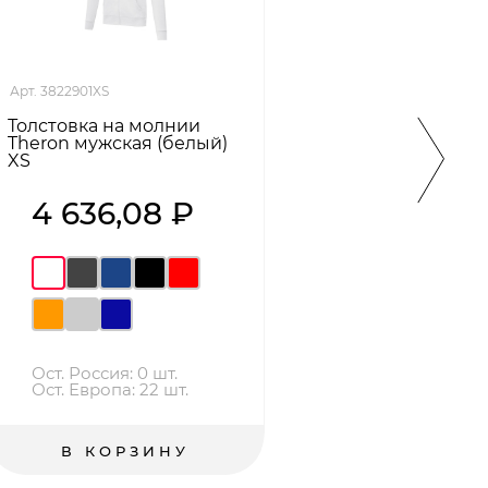
Арт. 3822901XS
Арт. 31
Толстовка на молнии
Толст
Theron мужская (белый)
мужск
XS
класс
4 636,08 ₽
9
Ост. Россия: 0 шт.
Ост
Ост. Европа: 22 шт.
Ост
В КОРЗИНУ