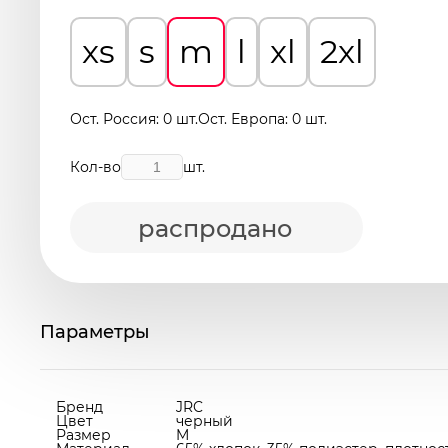
xs
s
m
l
xl
2xl
Ост. Россия: 0 шт.
Ост. Европа: 0 шт.
Кол-во
шт.
распродано
Параметры
Бренд
JRC
Цвет
черный
Размер
M