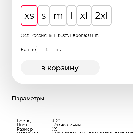
xs
s
m
l
xl
2xl
Ост. Россия: 18 шт.
Ост. Европа: 0 шт.
Кол-во
шт.
в корзину
Параметры
Бренд
JRC
Цвет
тёмно-синий
Размер
XS