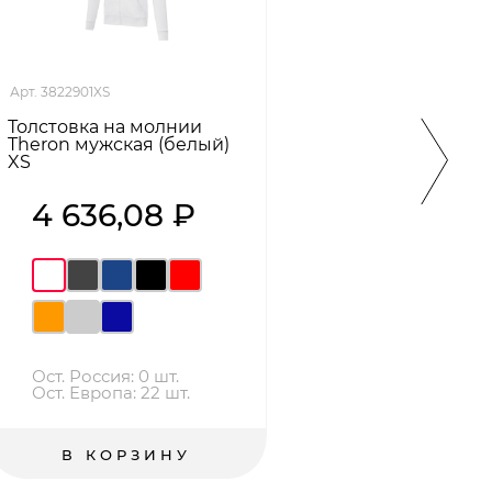
Арт. 3822901XS
Арт. 31
Толстовка на молнии
Толст
Theron мужская (белый)
мужск
XS
класс
4 636,08 ₽
9
Ост. Россия: 0 шт.
Ост
Ост. Европа: 22 шт.
Ост
В КОРЗИНУ