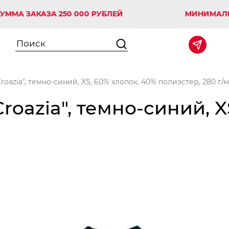
АКАЗА 250 000 РУБЛЕЙ
МИНИМАЛЬНАЯ С
roazia", темно-синий, XS, 60% хлопок, 40% полиэстер, 280 г/
roazia", темно-синий, X