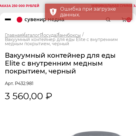
А 250 000 РУБЛЕЙ
МИНИМАЛЬНАЯ СУММА ЗАКАЗ
Ошибка при загрузке
данных.
0
Главная
Каталог
Посуда
Ланчбоксы
Вакуумный контейнер для еды Elite с внутренним
медным покрытием, черный
Вакуумный контейнер для еды
Elite с внутренним медным
покрытием, черный
Арт. P432.981
3 560,00 ₽