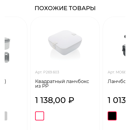
ПОХОЖИЕ ТОВАРЫ
Арт. P269.603
Арт. MO664
ый)
Квадратный ланчбокс
Ланчбокс
из PP
₽
1 138,00 ₽
1 013