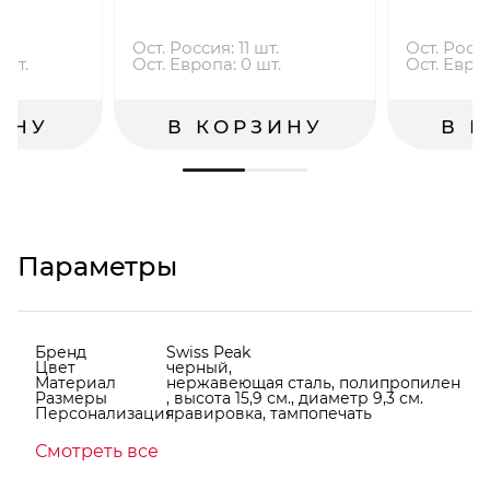
.
Ост. Россия: 11 шт.
Ост. Росси
 шт.
Ост. Европа: 0 шт.
Ост. Евро
ИНУ
В КОРЗИНУ
В 
Параметры
Бренд
Swiss Peak
Цвет
черный,
Материал
нержавеющая сталь, полипропилен
Размеры
, высота 15,9 см., диаметр 9,3 см.
Персонализация
гравировка, тампопечать
Смотреть все