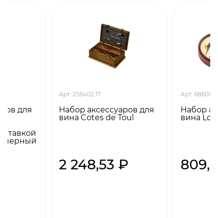
Арт. 256402.17
Арт. 686009
аров для
Набор аксессуаров для
Набор ак
вина Cotes de Toul
вина Lore
м
дставкой
ы, черный
₽
2 248,53 ₽
809,5