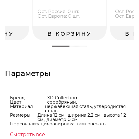
.
Ост. Россия: 0 шт.
Ост. Росси
.
Ост. Европа: 0 шт.
Ост. Европ
ИНУ
В КОРЗИНУ
В 
Параметры
Бренд
XD Collection
Цвет
серебряный,
Материал
нержавеющая сталь, углеродистая
сталь
Размеры
Длина 12 см., ширина 2,2 см., высота 1,2
см., диаметр 0 см.
Персонализация
гравировка, тампопечать
Смотреть все