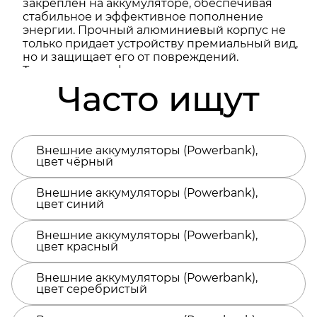
закреплён на аккумуляторе, обеспечивая
стабильное и эффективное пополнение
энергии. Прочный алюминиевый корпус не
только придает устройству премиальный вид,
но и защищает его от повреждений.
Техническая информация размещена на
боковой грани.Создайте уникальный
Часто ищут
аксессуар, отражающий ваш стиль при
помощи УФ-печати или гравировки!
Характеристики:Тип батареи: Литий-
полимернаяЁмкость: 5000mAhБыстрая
Внешние аккумуляторы (Powerbank),
зарядка: Power Delivery (PD) 22.5WМатериал
цвет чёрный
корпуса: ABS-пластик + алюминийВход Type-C:
5V/3А, 9V/2А, 12V/1.5А (PD 18W)Выход Type-C:
5V/3А, 9V/2А, 12V/1.67АБеспроводная зарядка:
Внешние аккумуляторы (Powerbank),
цвет синий
5W/7.5W/10W/15WВремя зарядки: 2
часаИндикатор заряда:
ЕстьКомплектация:Кабель Type-C/Type-C
Внешние аккумуляторы (Powerbank),
(PD)Подарочная коробка с блистером (без
цвет красный
окошка)Руководство
пользователяРекомендации:Для зарядки
Внешние аккумуляторы (Powerbank),
iPhone используйте оригинальные кабели
цвет серебристый
Apple.Заряжайте аккумулятор каждые 3
месяца, даже при отсутствии