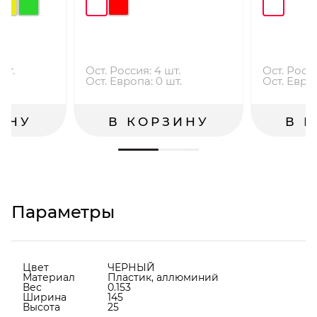
шт.
Ост. Россия: 4 шт.
Ост. Росси
.
Ост. Европа: 0 шт.
Ост. Европ
ИНУ
В КОРЗИНУ
В 
Параметры
Цвет
ЧЕРНЫЙ
Материал
Пластик, аллюминий
Вес
0.153
Ширина
145
Высота
25