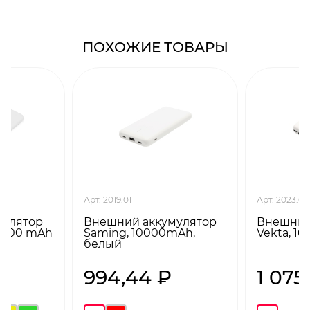
ПОХОЖИЕ ТОВАРЫ
Арт. 2019.01
Арт. 2023.01
мулятор
Внешний аккумулятор
Внешний
 5000 mAh
Saming, 10000mAh,
Vekta, 1
белый
₽
994,44 ₽
1 075