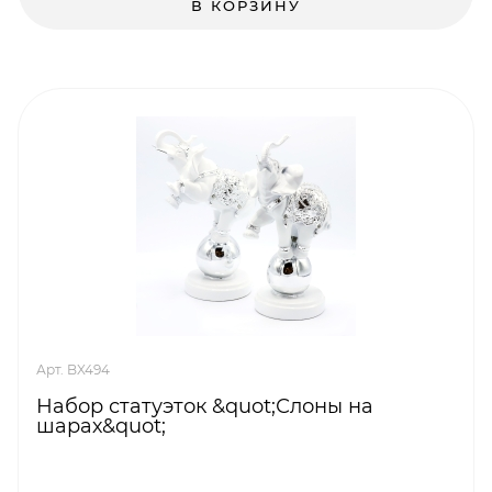
В КОРЗИНУ
Арт. BX494
Набор статуэток &quot;Слоны на
шарах&quot;