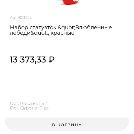
Арт. BX325L
Набор статуэток &quot;Влюбленные
лебеди&quot;, красные
13 373,33 ₽
Ост. Россия: 1 шт.
Ост. Европа: 0 шт.
В КОРЗИНУ