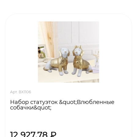
Арт. BX1106
Набор статуэток &quot;Влюбленные
собачки&quot;
12 927,78 ₽