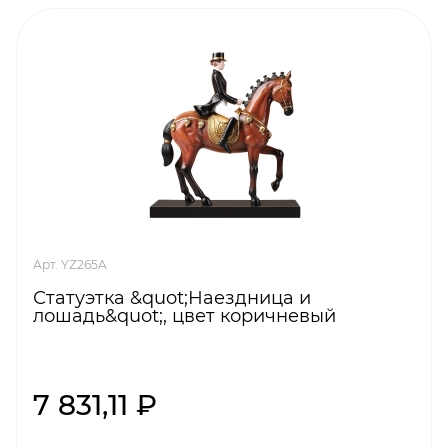
Арт. YZ265A
Статуэтка &quot;Наездница и
лошадь&quot;, цвет коричневый
7 831,11 ₽