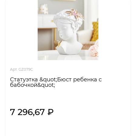
Арт. GZ079C
Статуэтка &quot;Бюст ребенка с
бабочкой&quot;
7 296,67 ₽