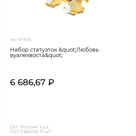
Арт. BX1108
Набор статуэток &quot;Любовь
вуалехвоста&quot;
6 686,67 ₽
Ост. Россия: 1 шт.
Ост. Европа: 0 шт.