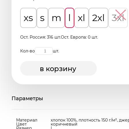
xs
s
m
l
xl
2xl
3xl
Ост. Россия: 316 шт.
Ост. Европа: 0 шт.
Кол-во
шт.
в корзину
Параметры
Материал
хлопок 100%, плотность 150 г/м², дж
Цвет
коричневый
Размер
L