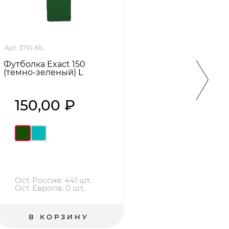
Арт. 3710-61L
Арт. 37
Футболка Exact 150
Футбо
(темно-зеленый) L
XS
150,00 ₽
15
Ост. Россия: 441 шт.
Ост.
Ост. Европа: 0 шт.
Ост
В КОРЗИНУ