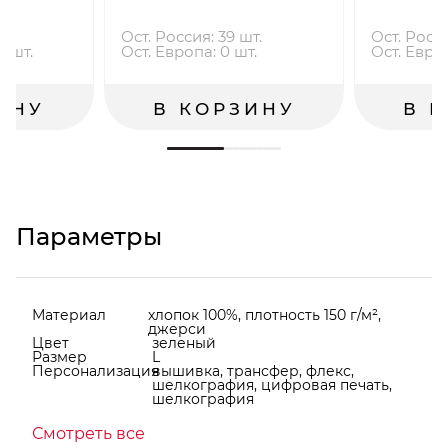
Ост. Россия: 39 шт.
Ост. Росси
2 шт.
Ост. Европа: 0 шт.
Ост. Европ
ИНУ
В КОРЗИНУ
В 
Параметры
Материал
хлопок 100%, плотность 150 г/м²,
джерси
Цвет
зеленый
Размер
L
Персонализация
вышивка, трансфер, флекс,
шелкография, цифровая печать,
шелкография
Смотреть все