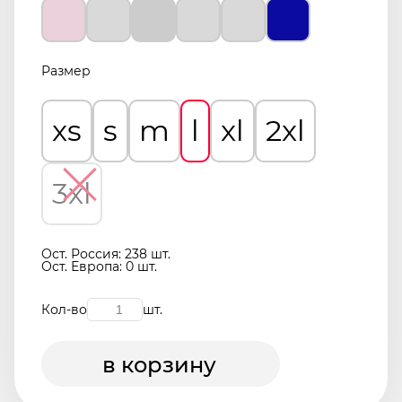
Размер
xs
s
m
l
xl
2xl
3xl
Ост. Россия: 238 шт.
Ост. Европа: 0 шт.
Кол-во
шт.
в корзину