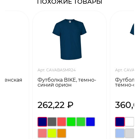
ПОХОЖИЕ ТОВАРЫ
Арт. CAVABASMR24
Арт. CAVA
 женская
Футболка BIKE, темно-
Футболка
синий орион
темно-с
262,22 ₽
360,