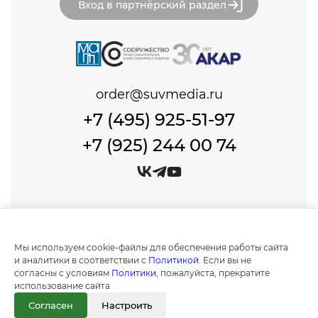
Вход в партнёрский раздел
order@suvmedia.ru
+7 (495) 925-51-97
+7 (925) 244 00 74
© Сувенир Медиа, 1999-2026 Все права защищены.
Политика обработки персональных данных
Мы используем cookie-файлы для обеспечения работы сайта
Создание и продвижение сайтов в
и аналитики в соответствии с
Политикой
. Если вы не
Москве "IT Expert Group"
согласны с условиям
Политики
, пожалуйста, прекратите
использование сайта
Информация на сайте носит ознакомительный
характер и не является публичной офертой, как
Согласен
Настроить
это определено положениями статьи 437