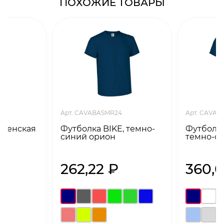
ПОХОЖИЕ ТОВАРЫ
Арт. CAVABASMR24
Арт. CAVA
 женская
Футболка BIKE, темно-
Футболка
синий орион
темно-с
262,22 ₽
360,