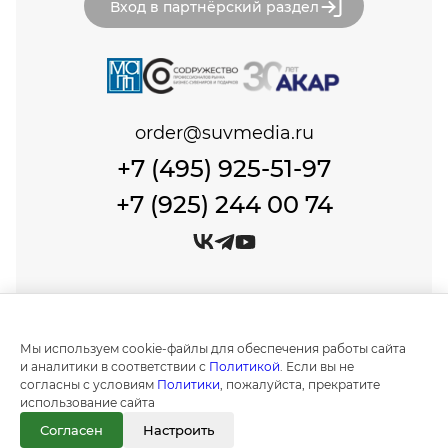
Вход в партнёрский раздел
order@suvmedia.ru
+7 (495) 925-51-97
+7 (925) 244 00 74
© Сувенир Медиа, 1999-2026 Все права защищены.
Политика обработки персональных данных
Мы используем cookie-файлы для обеспечения работы сайта
Создание и продвижение сайтов в
и аналитики в соответствии с
Политикой
. Если вы не
Москве "IT Expert Group"
согласны с условиям
Политики
, пожалуйста, прекратите
использование сайта
Информация на сайте носит ознакомительный
характер и не является публичной офертой, как
Согласен
Настроить
это определено положениями статьи 437