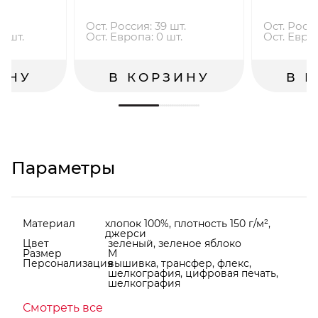
Ост. Россия: 39 шт.
Ост. Росси
2 шт.
Ост. Европа: 0 шт.
Ост. Европ
ИНУ
В КОРЗИНУ
В 
Параметры
Материал
хлопок 100%, плотность 150 г/м²,
джерси
Цвет
зеленый, зеленое яблоко
Размер
M
Персонализация
вышивка, трансфер, флекс,
шелкография, цифровая печать,
шелкография
Смотреть все