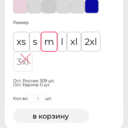
Размер
xs
s
m
l
xl
2xl
3xl
Ост. Россия: 309 шт.
Ост. Европа: 0 шт.
Кол-во
шт.
в корзину