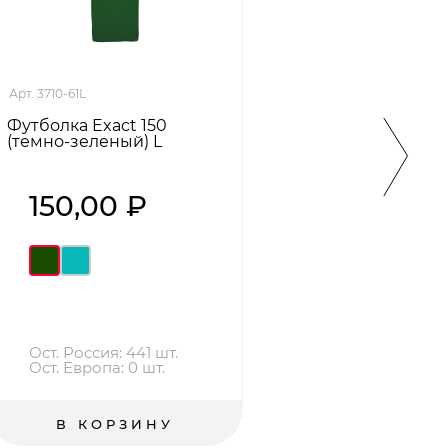
Арт. 3710-61L
Арт. 37
Футболка Exact 150
Футбо
(темно-зеленый) L
XS
150,00 ₽
15
Ост. Россия: 441 шт.
Ост.
Ост. Европа: 0 шт.
Ост
В КОРЗИНУ