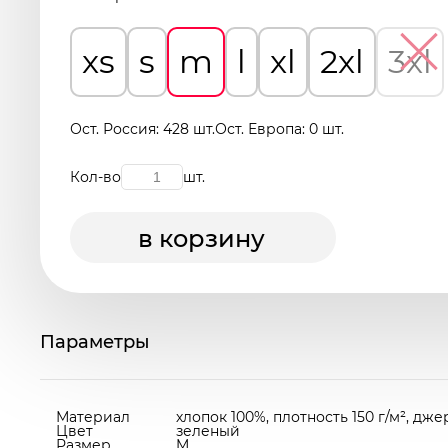
xs
s
m
l
xl
2xl
3xl
Ост. Россия: 428 шт.
Ост. Европа: 0 шт.
Кол-во
шт.
в корзину
Параметры
Материал
хлопок 100%, плотность 150 г/м², дж
Цвет
зеленый
Размер
M