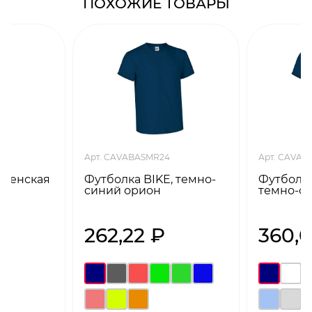
ПОХОЖИЕ ТОВАРЫ
Арт. CAVABASMR24
Арт. CAVA
 женская
Футболка BIKE, темно-
Футболка
синий орион
темно-с
262,22 ₽
360,