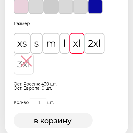
Размер
xs
s
m
l
xl
2xl
3xl
Ост. Россия: 430 шт.
Ост. Европа: 0 шт.
Кол-во
шт.
в корзину