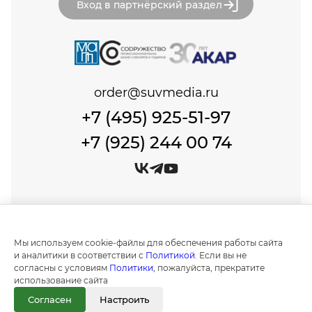
Вход в партнёрский раздел
order@suvmedia.ru
+7 (495) 925-51-97
+7 (925) 244 00 74
© Сувенир Медиа, 1999-2026 Все права защищены.
Политика обработки персональных данных
Мы используем cookie-файлы для обеспечения работы сайта
Создание и продвижение сайтов в
и аналитики в соответствии с
Политикой
. Если вы не
Москве "IT Expert Group"
согласны с условиям
Политики
, пожалуйста, прекратите
использование сайта
Информация на сайте носит ознакомительный
характер и не является публичной офертой, как
Согласен
Настроить
это определено положениями статьи 437