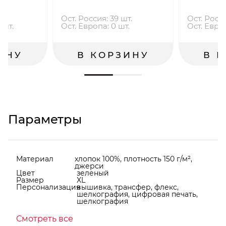
Ост. Россия: 39 шт.
Ост. Росси
 шт.
Ост. Европа: 0 шт.
Ост. Европ
ИНУ
В КОРЗИНУ
В 
Параметры
Материал
хлопок 100%, плотность 150 г/м²,
джерси
Цвет
зеленый
Размер
XL
Персонализация
вышивка, трансфер, флекс,
шелкография, цифровая печать,
шелкография
Смотреть все