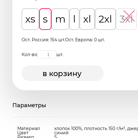
xs
s
m
l
xl
2xl
3xl
Ост. Россия: 154 шт.
Ост. Европа: 0 шт.
Кол-во
шт.
в корзину
Параметры
Материал
хлопок 100%, плотность 150 г/м², дж
Цвет
синий
Размер
S