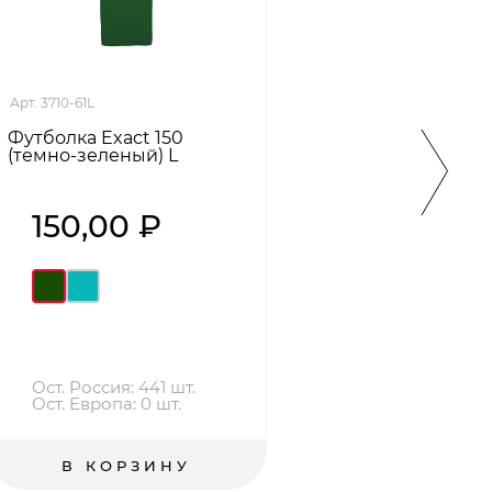
Арт. 3710-61L
Арт. 37
Футболка Exact 150
Футбо
(темно-зеленый) L
XS
150,00 ₽
15
Ост. Россия: 441 шт.
Ост.
Ост. Европа: 0 шт.
Ост
В КОРЗИНУ