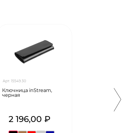
Арт. 15549.30
Арт. 49
Ключница inStream,
Ключн
черная
2 196,00 ₽
2 