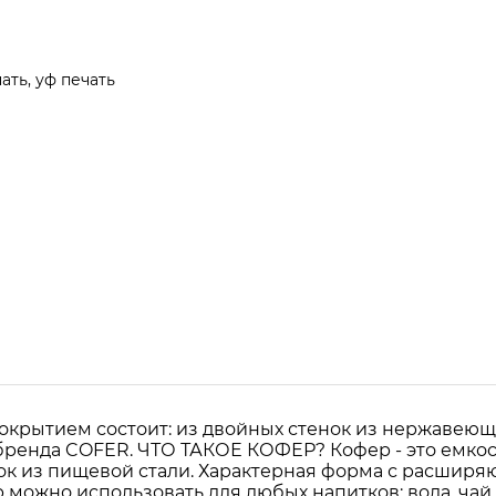
ть, уф печать
покрытием состоит: из двойных стенок из нержавею
бренда COFER. ЧТО ТАКОЕ КОФЕР? Кофер - это емкос
енок из пищевой стали. Характерная форма с расши
можно использовать для любых напитков: вода, чай, к