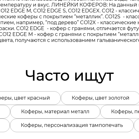
ю температуру и вкус. ЛИНЕЙКИ КОФЕРОВ: На данный 
 CO12 EDGE M, CO12 EDGE S, СО12 EDGEX. CO12 - клас
еские коферы с покрытием “металлик”. СО12S - клас
тием, например, “под дерево” CO12X - классические
аски. CO12 EDGE - кофер с гранями, отличается фу
CO12 EDGE M - кофер с гранями с покрытием “металли
цвета, получаются с использованием гальваническог
Часто ищут
еры, цвет красный
Коферы, цвет золотой
Коферы, материал металл
Коферы, п
Коферы, персонализация тампопечать