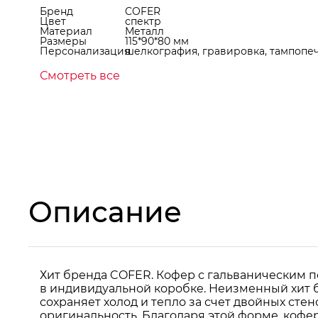
Бренд
COFER
Цвет
спектр
Материал
Металл
Размеры
115*90*80 мм
Персонализация
шелкография, гравировка, тампопеча
Смотреть все
Описание
Хит бренда COFER. Кофер с гальваническим 
в индивидуальной коробке. Неизменный хит 
сохраняет холод и тепло за счет двойных ст
оригинальность. Благодаря этой форме, кофер 