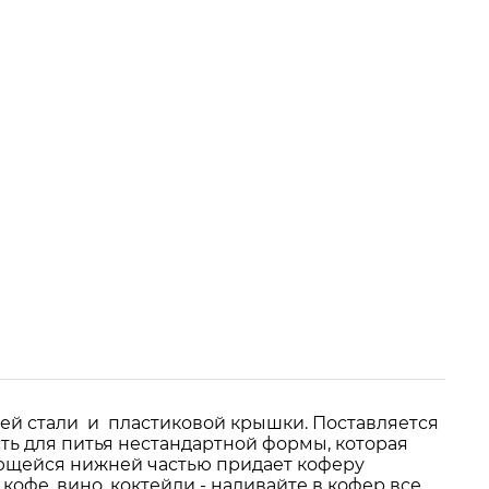
щей стали и пластиковой крышки. Поставляется
ть для питья нестандартной формы, которая
ряющейся нижней частью придает коферу
офе, вино, коктейли - наливайте в кофер все,