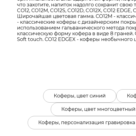
что захотите, напиток надолго сохранит сво
CO12, СО12M, CO12S, CO12D, CO12X, CO12 EDGE,
Широчайшая цветовая гамма. СО12M - классич
- классические коферы с дизайнерским покры
использованием гальванического метода покр
классическую форму кофера в виде 8 граней. 
Soft touch. СО12 EDGEX - коферы необычного 
Коферы, цвет синий
Коф
Коферы, цвет многоцветный
Коферы, персонализация гравировка