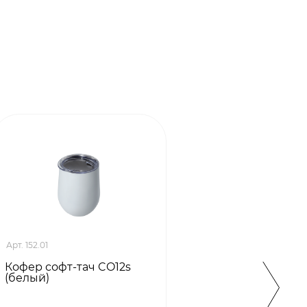
Арт. 152.01
Арт. 296
Кофер софт-тач CO12s
Кофер
(белый)
CO12s