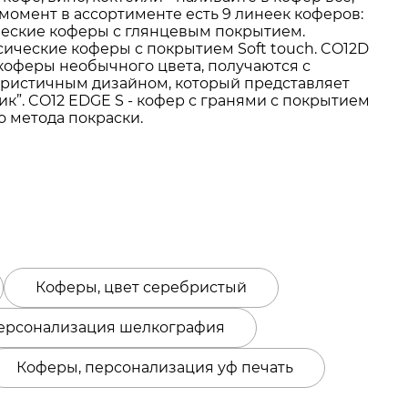
момент в ассортименте есть 9 линеек коферов:
сические коферы с глянцевым покрытием.
сические коферы с покрытием Soft touch. CO12D
 коферы необычного цвета, получаются с
туристичным дизайном, который представляет
к”. CO12 EDGE S - кофер с гранями с покрытием
о метода покраски.
Коферы, цвет серебристый
ерсонализация шелкография
Коферы, персонализация уф печать