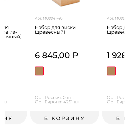
Арт. MO9941-40
Арт. MO994
 для
Набор для виски
Набор дл
ков из-
(древесный)
(древесн
озрачный)
₽
6 845,00 ₽
1 928
.
Ост. Россия: 0 шт.
Ост. Росси
5 шт.
Ост. Европа: 4251 шт.
Ост. Евро
ИНУ
В КОРЗИНУ
В 