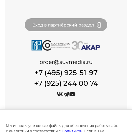
Вход в партнёрский раздел
order@suvmedia.ru
+7 (495) 925-51-97
+7 (925) 244 00 74
© Сувенир Медиа, 1999-2026 Все права защищены.
Политика обработки персональных данных
Мы используем cookie-файлы для обеспечения работы сайта
Создание и продвижение сайтов в
и аналитики в соответствии с
Политикой
. Если вы не