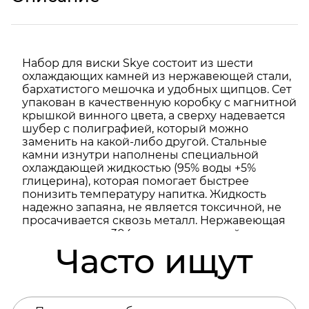
Набор для виски Skye состоит из шести
охлаждающих камней из нержавеющей стали,
бархатистого мешочка и удобных щипцов. Сет
упакован в качественную коробку с магнитной
крышкой винного цвета, а сверху надевается
шубер с полиграфией, который можно
заменить на какой-либо другой. Стальные
камни изнутри наполнены специальной
охлаждающей жидкостью (95% воды +5%
глицерина), которая помогает быстрее
понизить температуру напитка. Жидкость
надежно запаяна, не является токсичной, не
просачивается сквозь металл. Нержавеющая
пищевая сталь 304 марки, из которой состоят
камни, не изменяет вкус, цвет и запах
Часто ищут
напитков, в том числе и алкогольных. Ими
легко пользоваться: просто поместите их в
морозильную камеру за несколько часов до
откупоривания виски. При желании после