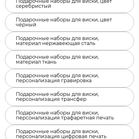
Подарочные наборы для виски, цвет
использования камни можно хранить в
серебристый
бархатном мешочке, который также можно
забрендировать. Щипцы из стали помогут
аккуратно разложить камни по бокалам, при
Подарочные наборы для виски, цвет
чёрный
этом не разбив их и не расплескав напиток. Но
не забудьте тщательно промыть щипцы и
камни перед первым использованием. -
Подарочные наборы для виски,
можно дарить: поставляется в коробке с
материал нержавеющая сталь
магнитной крышкой, с качественным
ложементом - стальные камни не впитывают
Подарочные наборы для виски,
цвет и запах напитка - щипцы позволят удобно
материал ткань
зацепить камни - бархатный мешочек в
комплекте для альтернативного хранения
Подарочные наборы для виски,
персонализация гравировка
Подарочные наборы для виски,
персонализация трансфер
Подарочные наборы для виски,
персонализация трафаретная печать
Подарочные наборы для виски,
персонализация цифровая печать